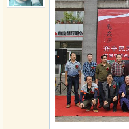
国
画
在