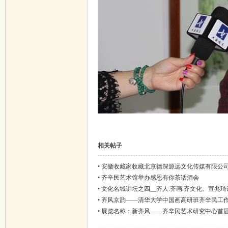
相关帖子
•
安徽收藏家收藏北京德深源远文化传媒有限公
•
齐辛民艺术馆举办感恩有你茶话酒会
•
文化名城讲坛之四__齐人.齐画.齐文化。宣兆
题讲座。
•
齐风京韵——清华大学中国画高研班齐辛民工
站）
•
展览名称：新齐风——齐辛民艺术研究中心首
品展