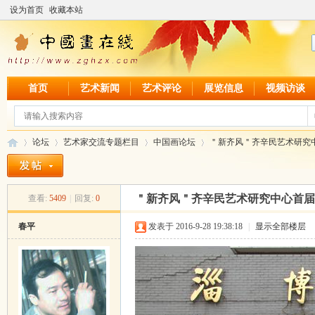
设为首页
收藏本站
首页
艺术新闻
艺术评论
展览信息
视频访谈
论坛
艺术家交流专题栏目
中国画论坛
＂新齐风＂齐辛民艺术研究中
＂新齐风＂齐辛民艺术研究中心首届
查看:
5409
|
回复:
0
中
»
›
›
›
春平
发表于 2016-9-28 19:38:18
|
显示全部楼层