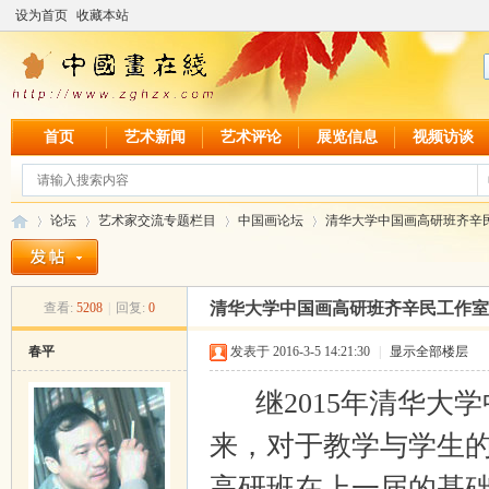
设为首页
收藏本站
首页
艺术新闻
艺术评论
展览信息
视频访谈
论坛
艺术家交流专题栏目
中国画论坛
清华大学中国画高研班齐辛
清华大学中国画高研班齐辛民工作室
查看:
5208
|
回复:
0
中
»
›
›
›
春平
发表于 2016-3-5 14:21:30
|
显示全部楼层
继2015年清华大
来，对于教学与学生的
高研班在上一届的基础